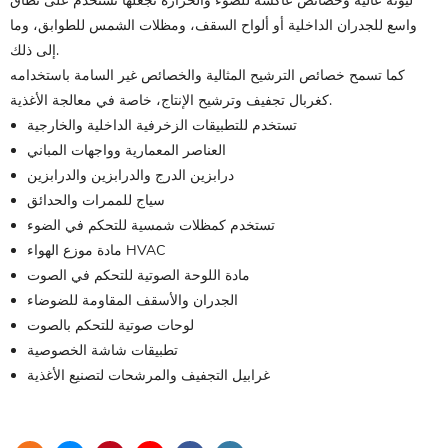
ليونة عالية وخصائص عاكسة للضوء والحرارة تجعلها تستخدم على نطاق
واسع للجدران الداخلية أو ألواح السقف، ومظلات الشمس للطوابق، وما
إلى ذلك.
كما تسمح خصائص الترشيح المثالية والخصائص غير السامة باستخدامه
كغربال تجفيف وترشيح الإنتاج، خاصة في معالجة الأغذية.
تستخدم للتطبيقات الزخرفية الداخلية والخارجية
العناصر المعمارية وواجهات المباني
درابزين الدرج والدرابزين والدرابزين
سياج للممرات والحدائق
تستخدم كمظلات شمسية للتحكم في الضوء
مادة موزع الهواء HVAC
مادة اللوحة الصوتية للتحكم في الصوت
الجدران والأسقف المقاومة للضوضاء
لوحات صوتية للتحكم بالصوت
تطبيقات شاشة الخصوصية
غرابيل التجفيف والمرشحات لتصنيع الأغذية