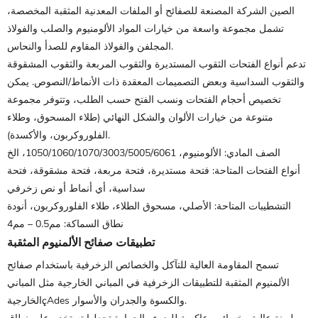
الصين الشركة المصنعة للصفائح أو الملفات المعدنية المثقبة المخصصة،
تشمل مجموعة واسعة من خيارات المواد الألومنيوم والصلب والفولاذ
المجلفن والفولاذ المقاوم للصدأ والنحاس.
تدعم أنواع الفتحات الثقوب المستديرة والثقوب المربعة والثقوب المشقوقة
والثقوب السداسية وبعض التصميمات المعقدة ذات الأنماط/النصوص. يمكن
تخصيص أحجام الفتحات ونسب الفتح حسب الطلب، وتتوفر مجموعة
متنوعة من خيارات الألوان والشكل النهائي (طلاء المسحوق، وطلاء
الفلوروكربون، والأكسدة).
الصف المادي: الألومنيوم، 1050/1060/1070/3003/5005/6061، الخ
أنواع الفتحات المتاحة: فتحة مستديرة، فتحة مربعة، فتحة مشقوقة، فتحة
سداسية، أي أنماط أو نص زخرفي
التشطيبات المتاحة: الأصلي، مسحوق الطلاء، طلاء الفلوروكربون، أنودة
نطاق السماكة: مم0.5 – مم4
تطبيقات صفائح الألمنيوم المثقبة
تسمح المقاومة العالية للتآكل والخصائص الزخرفية باستخدام صفائح
الألمنيوم المثقبة للتطبيقات الزخرفية في المباني الخارجية مثل المباني
الخارجيةçAdes والكسوة والجدران والأسوار.