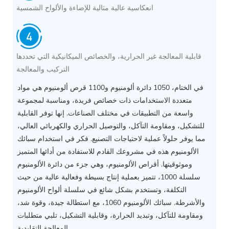
انعكاسية عالية مثالية للإضاءة والألواح الشمسية
قابلية المعالجة غير الحرارية، والخصائص الميكانيكية التي تحددها
التركيب والمعالجة
في الختام، 1050 دائرة ألومنيوم و1100 قرص ألومنيوم هي مواد
متعددة الاستخدامات ذات خصائص فريدة، ومناسبة لمجموعة
واسعة من التطبيقات في مختلف الصناعات. إنها توفر القابلية
للتشكيل، ومقاومة التآكل، والتوصيل الحراري والكهربائي العالي،
مما يوفر حلولاً عملية لاحتياجات التصنيع. فكر في استخدام سبائك
الألومنيوم هذه في مشروعك القادم للاستفادة من أدائها المتميز
وموثوقيتها. أقراص الألومنيوم، وهي جزء من دائرة الألومنيوم
سلسلة 1000، تتميز بعملية إنتاج بسيطة وفعالية عالية من حيث
التكلفة، وتستخدم بشكل شائع في سلسلة ألواح الألومنيوم
والأشرطة. سبائك الألومنيوم 1060، مع استطالة جيدة، وقوة شد،
ومقاومة للتآكل، وتبديد الحرارة، وقابلية التشكيل، تلبي متطلبات
المعالجة التقليدية.