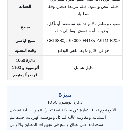
فيلم أبيض وأسود، فيلم مرتبط صغير، وفقًا
الحماية
لمتطلباتك.
نظيف وسلس، لا توجد بقع ساطعة، أو تآكل،
سطح
أو زيت، أو مشقوق، وما إلى ذلك.
GBT3880, JIS4000, EN485, ASTM-B209
منتج قياسي
حوالي 30 يوما بعد تلقي الودائع
وقت التسليم
1050 دائرة
دليل شامل
ألومنيوم و 1100
قرص ألومنيوم
ميزة
1050 دائرة ألومنيوم
الألومنيوم 1050 عبارة عن سبيكة نقية تجاريًا تتميز بقابلية تشكيل
استثنائية ومقاومة عالية للتآكل وموصلية كهربائية جيدة. يتم
استخدامه على نطاق واسع في تجهيزات المطابخ والأواني