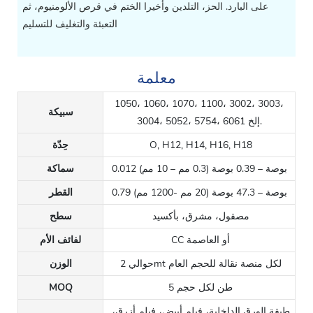
على البارد. الحز، التلدين وأخيرا الختم في قرص الألومنيوم، ثم
التعبئة والتغليف للتسليم
معلمة
1050
، 1060، 1070، 1100، 3002، 3003،
سبيكة
3004، 5052، 5754، 6061 إلخ.
O, H12, H14, H16, H18
حِدّة
0.012 بوصة – 0.39 بوصة (0.3 مم – 10 مم)
سماكة
0.79 بوصة – 47.3 بوصة (20 مم -1200 مم)
القطر
مصقول، مشرق، بأكسيد
سطح
CC أو العاصمة
لفائف الأم
حوالي 2mt لكل منصة نقالة للحجم العام
الوزن
5 طن لكل حجم
MOQ
طبقة الورق الداخلية، فيلم أبيض، فيلم أزرق،