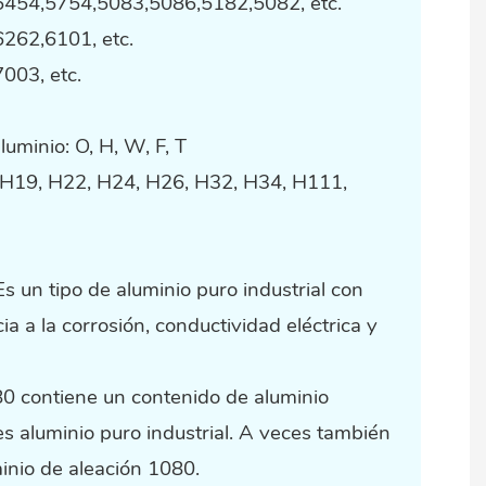
5454,5754,5083,5086,5182,5082, etc.
262,6101, etc.
003, etc.
uminio: O, H, W, F, T
 H19, H22, H24, H26, H32, H34, H111,
s un tipo de aluminio puro industrial con
cia a la corrosión, conductividad eléctrica y
80 contiene un contenido de aluminio
s aluminio puro industrial. A veces también
minio de aleación 1080.