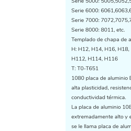
Serie 5000: 5005,5052,
Serie 6000: 6061,6063,6
Serie 7000: 7072,7075,7
Serie 8000: 8011, etc.
Templado de chapa de al
H: H12, H14, H16, H18,
H112, H114, H116
T: T0-T651
‌1080
placa de aluminio
E
alta plasticidad, resisten
conductividad térmica‌.
La placa de aluminio 10
extremadamente alto y e
se le llama placa de alu